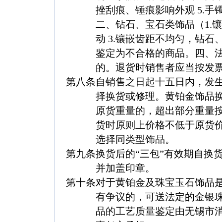
挫刮痕、锤痕影响外观 5.
二、钻石、宝石类饰品（1.镶
动 3.镶嵌齿距不均匀，钻
鉴定为不合格的商品。四、
的。退货时销售者应当按发
第八条
自销售之日起十五日内，发
择换货或修理。黄铂金饰品
原货重量的，超出部分重量
货时原则上价格不低于原货
选择同类型饰品。
第九条
换货后的“三包”有效期自换
并加盖印章。
第十条
对于黄铂金及珠宝玉石饰品
有争议的，可送法定的金银
品的工艺质量鉴定由无锡市