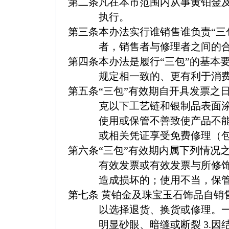
第二条
凡在本市范围内从事黄铂金
执行。
第三条
本办法实行谁销售谁负责“三
者，销售者与修理者之间的合
第四条
本办法是履行“三包”的基本
规定相一致的、更有利于消费
第五条
“三包”有效期自开具发票之
克以下工艺链和银制品表面涂
使用或保管不善致使产品不
或相关凭证享受免费修理（
第六条
“三包”有效期内属下列情况
有效发票或有效发票与所修
造成损坏的；使用不当，保
第七条
黄铂金及珠宝玉石饰品自销
以选择退货、换货或修理。一、
明显砂眼、暗缝或断裂 3.因